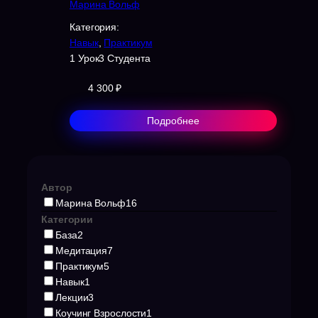
Марина Вольф
Категория:
Навык
,
Практикум
1 Урок
3 Студента
4 300 ₽
Подробнее
Автор
Марина Вольф
16
Категории
База
2
Медитация
7
Практикум
5
Навык
1
Лекции
3
Коучинг Взрослости
1