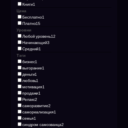
Книги
1
Цена
Бесплатно
1
Платно
15
Уровни
Любой уровень
12
Начинающий
3
Средний
1
Тэги
бизнес
1
выгорание
1
деньги
1
любовь
1
мотивация
1
продажи
1
Релакс
2
саморазвитие
2
самореализация
1
семья
1
синдром самозванца
2