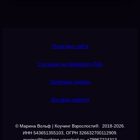
Политика сайта
Согласие на обработку ПДн
Политика cookies
Договор-оферта
© Марина Вольф | Коучинг Взрослости®. 2018-2026.
ИНН 543651355103, ОГРН 326632700112909.
marina@kouching-vzroslosti.ru, +79967224313