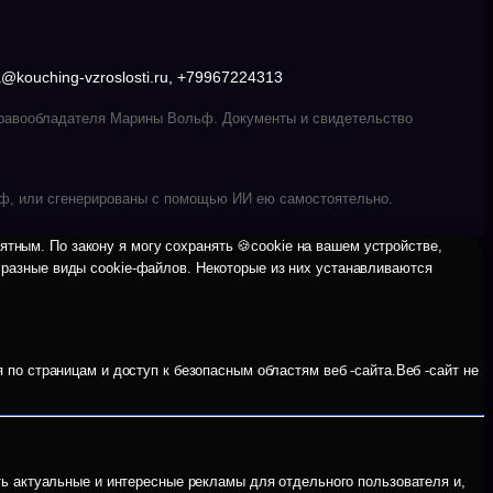
kouching-vzroslosti.ru, +79967224313
 правообладателя Марины Вольф. Документы и свидетельство
ф, или сгенерированы с помощью ИИ ею самостоятельно.
тным. По закону я могу сохранять 🍪cookie на вашем устройстве,
я разные виды cookie-файлов. Некоторые из них устанавливаются
по страницам и доступ к безопасным областям веб -сайта.Веб -сайт не
ть актуальные и интересные рекламы для отдельного пользователя и,