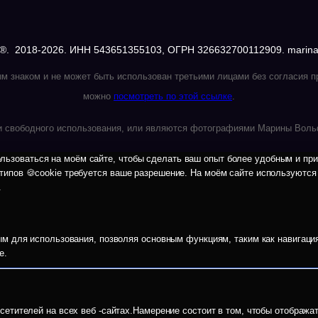
®. 2018-2026. ИНН 543651355103, ОГРН 326632700112909. marina@
м знаком и не может быть использован третьими лицами без согласия
можно
посмотреть по этой ссылке
.
и свободного использования, или являются фотографиями Марины Воль
ьзоваться на моём сайте, чтобы сделать ваш опыт более удобным и прия
 типов 🍪cookie требуется ваше разрешение. На моём сайте используютс
.
 для использования, позволяя основным функциям, таким как навигация 
e.
етителей на всех веб -сайтах.Намерение состоит в том, чтобы отобража