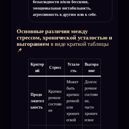
безысходности и/или бессилия,
эмоциональная нестабильность,
агрессивность к другим или к себе.
Основные различия между
стрессом, хронической усталостью и
выгоранием
в виде краткой таблицы
📌
Критер
Устало
Выгора
Стресс
ий
сть
ние
Может
Долгос
быть
рочное
Краткос
Продо
краткос
состоян
рочное
лжител
рочной
ие,
состоян
ьность
или
часто
ие
хронич
хронич
еской
еское