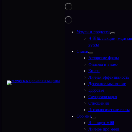
Перейти
На главную
•
Здоровье
•
Стресс, усталость и выгорание: разница, причины и
способы борьбы
к
содержимому
Стресс, усталость и
выгорание: разница,
Услуги и продукты
причины и способы борьбы
👩🏼‍💻 Лекции, медита
курсы
Статьи
Содержание статьи
показать
Авторские фразы
Фильмы и видео
В повседневной жизни мы часто сталкиваемся
Книги
с терминами «стресс», «усталость» и
Личная эффективность
«выгорание». На первый взгляд, это понятия
Денежное мышление
могут казаться схожими, ведь все они связаны с
Здоровье
Самореализация
состоянием эмоциональной нестабильности,
Отношения
физического истощения и слабости,
Психологические тесты
умственной заторможенности. Однако, если
Обо мне
углубиться в их анализ, то можно увидеть
Я — коуч 👩‍🏫
значительные различия, которые важно
Личное про меня