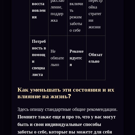
расслаб
перестр
восста
включи
ление,
ойка
новлен
ть
поддер
стратег
ия
режим
жка
ии
заботы
жизни
о себе
Потреб
ность в
Не
Рекоме
помощ
Обязат
обязате
ндуетс
и
ельно
льно
я
специа
листа
Как уменьшать эти состояния и их
влияние на жизнь
❓
Здесь опишу стандартные общие рекомендации.
Помните также еще и про то, что у вас могут
быть и свои индивидуальные способы
заботы о себе, которые вы можете для себя