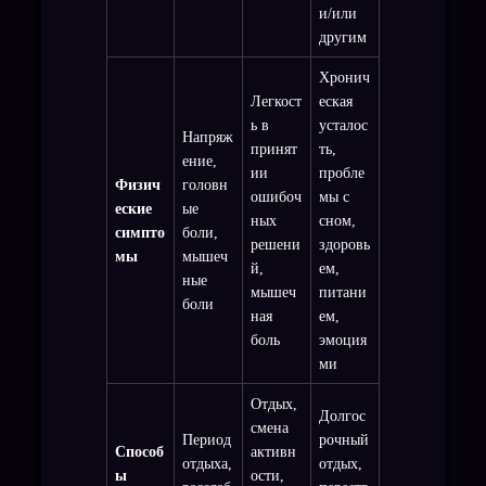
и/или
другим
Хронич
Легкост
еская
ь в
усталос
Напряж
принят
ть,
ение,
ии
пробле
Физич
головн
ошибоч
мы с
еские
ые
ных
сном,
симпто
боли,
решени
здоровь
мы
мышеч
й,
ем,
ные
мышеч
питани
боли
ная
ем,
боль
эмоция
ми
Отдых,
Долгос
смена
Период
рочный
Способ
активн
отдыха,
отдых,
ы
ости,