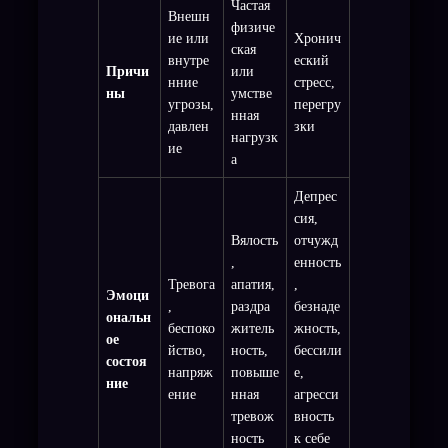
Частая
Внешн
физиче
ие или
Хронич
ская
внутре
еский
Причи
или
нние
стресс,
ны
умстве
угрозы,
перегру
нная
давлен
зки
нагрузк
ие
а
Депрес
сия,
Вялость
отчужд
,
енность
Тревога
апатия,
,
Эмоци
,
раздра
безнаде
ональн
беспоко
житель
жность,
ое
йство,
ность,
бессили
состоя
напряж
повыше
е,
ние
ение
нная
агресси
тревож
вность
ность
к себе