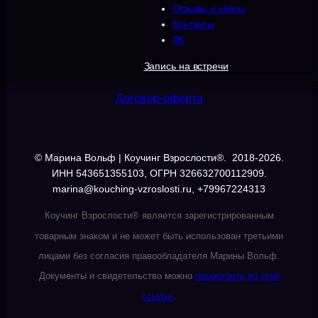
Отзывы и кейсы
о
Согласие на обработку ПДн
Контакты
т
ЛК
о
в
Политика cookies
Запись на встречи
а
р
Договор-оферта
а
s
d
g
© Марина Вольф | Коучинг Взрослости®. 2018-2026.
s
ИНН 543651355103, ОГРН 326632700112909.
d
marina@kouching-vzroslosti.ru, +79967224313
f
s
Коучинг Взрослости® является зарегистрированным
f
товарным знаком и не может быть использован третьими
лицами без согласия правообладателя Марины Вольф.
Документы и свидетельство можно
посмотреть по этой
ссылке
.